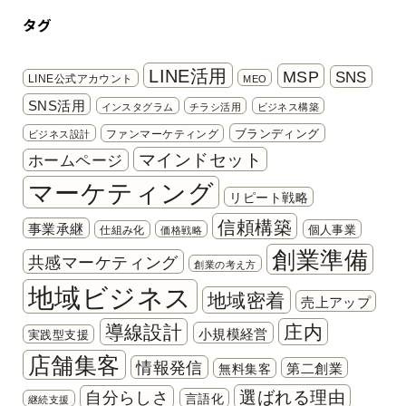
タグ
LINE活用
MSP
SNS
LINE公式アカウント
MEO
SNS活用
インスタグラム
チラシ活用
ビジネス構築
ブランディング
ファンマーケティング
ビジネス設計
マインドセット
ホームページ
マーケティング
リピート戦略
信頼構築
事業承継
個人事業
仕組み化
価格戦略
創業準備
共感マーケティング
創業の考え方
地域ビジネス
地域密着
売上アップ
導線設計
庄内
小規模経営
実践型支援
店舗集客
情報発信
第二創業
無料集客
選ばれる理由
自分らしさ
言語化
継続支援