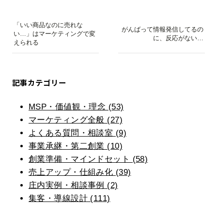
「いい商品なのに売れな
がんばって情報発信してるの
い…」はマーケティングで変
に、反応がない…
えられる
記事カテゴリー
MSP・価値観・理念 (53)
マーケティング全般 (27)
よくある質問・相談室 (9)
事業承継・第二創業 (10)
創業準備・マインドセット (58)
売上アップ・仕組み化 (39)
庄内実例・相談事例 (2)
集客・導線設計 (111)