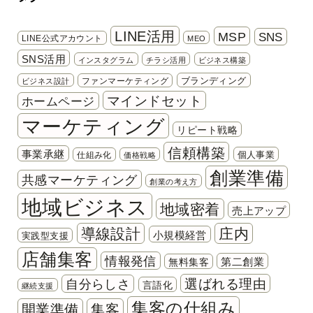
LINE活用
MSP
SNS
LINE公式アカウント
MEO
SNS活用
インスタグラム
チラシ活用
ビジネス構築
ブランディング
ファンマーケティング
ビジネス設計
マインドセット
ホームページ
マーケティング
リピート戦略
信頼構築
事業承継
個人事業
仕組み化
価格戦略
創業準備
共感マーケティング
創業の考え方
地域ビジネス
地域密着
売上アップ
導線設計
庄内
小規模経営
実践型支援
店舗集客
情報発信
第二創業
無料集客
選ばれる理由
自分らしさ
言語化
継続支援
集客の仕組み
開業準備
集客