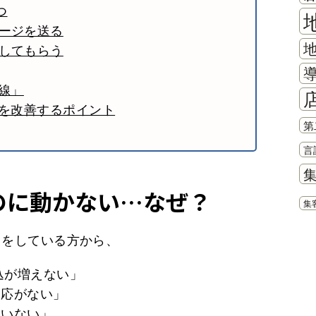
つ
セージを送る
感してもらう
導線」
線を改善するポイント
第
言
たのに動かない…なぜ？
集
スをしている方から、
込が増えない」
反応がない」
ていない」