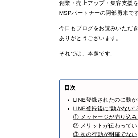
創業・売上アップ・集客支援
MSPパートナーの阿部勇来で
今日もブログをお読みいただ
ありがとうございます。
それでは、本題です。
目次
LINE登録されたのに動
LINE登録後に"動かない
① メッセージが売り込
② メリットが伝わってい
③ 次の行動が明確でない