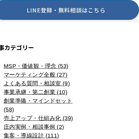
LINE登録・無料相談はこちら
事カテゴリー
MSP・価値観・理念 (53)
マーケティング全般 (27)
よくある質問・相談室 (9)
事業承継・第二創業 (10)
創業準備・マインドセット
(58)
売上アップ・仕組み化 (39)
庄内実例・相談事例 (2)
集客・導線設計 (111)