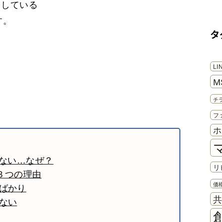
をしている
す。
タ
き
L
M
チ
フ
ホ
かない…なぜ？
リ
"３つの理由
価
みばかり
ない