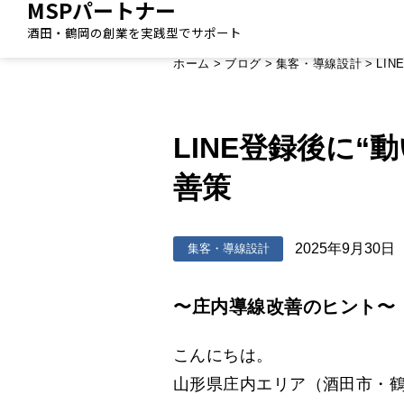
MSPパートナー
酒田・鶴岡の創業を実践型でサポート
ホーム
>
ブログ
>
集客・導線設計
>
LI
LINE登録後に“
善策
2025年9月30日
集客・導線設計
〜庄内導線改善のヒント〜
こんにちは。
山形県庄内エリア（酒田市・