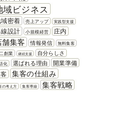
地域ビジネス
地域密着
売上アップ
実践型支援
導線設計
庄内
小規模経営
店舗集客
情報発信
無料集客
自分らしさ
二創業
継続支援
開業準備
選ばれる理由
語化
集客の仕組み
集客
集客戦略
客の考え方
集客導線