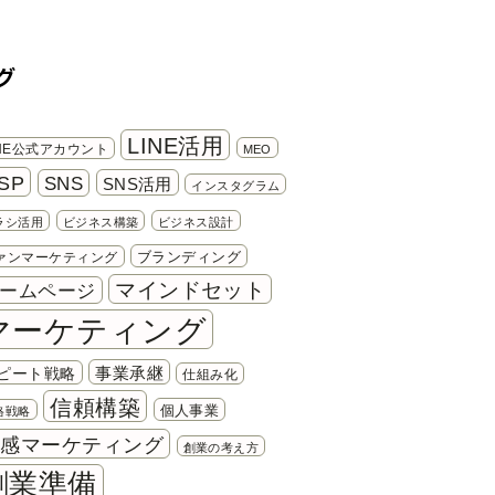
グ
LINE活用
INE公式アカウント
MEO
SP
SNS
SNS活用
インスタグラム
ラシ活用
ビジネス構築
ビジネス設計
ブランディング
ァンマーケティング
マインドセット
ームページ
マーケティング
事業承継
ピート戦略
仕組み化
信頼構築
個人事業
格戦略
共感マーケティング
創業の考え方
創業準備