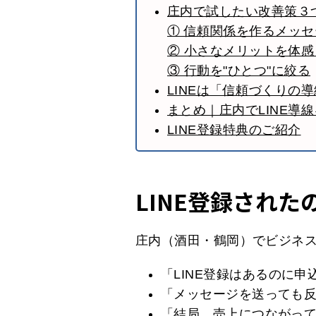
庄内で試したい改善策３
① 信頼関係を作るメッ
② 小さなメリットを体
③ 行動を"ひとつ"に絞る
LINEは「信頼づくりの
まとめ｜庄内でLINE導
LINE登録特典のご紹介
LINE登録され
庄内（酒田・鶴岡）でビジネ
「LINE登録はあるのに申
「メッセージを送っても
「結局、売上につながっ