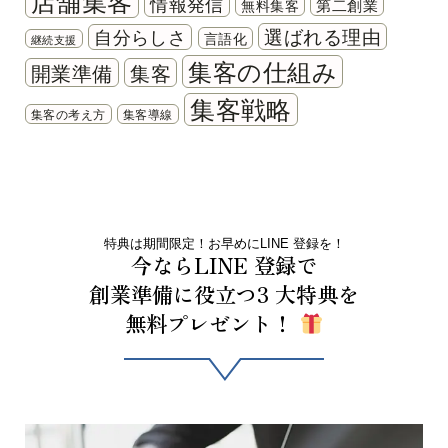
店舗集客
情報発信
第二創業
無料集客
選ばれる理由
自分らしさ
言語化
継続支援
集客の仕組み
開業準備
集客
集客戦略
集客の考え方
集客導線
特典は期間限定！お早めにLINE 登録を！
今ならLINE 登録で
創業準備に役立つ3 大特典を
無料プレゼント！