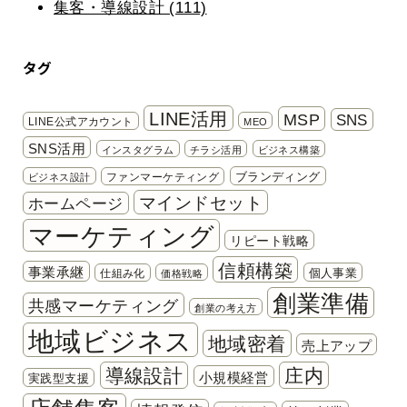
集客・導線設計 (111)
タグ
LINE活用
MSP
SNS
LINE公式アカウント
MEO
SNS活用
インスタグラム
チラシ活用
ビジネス構築
ブランディング
ファンマーケティング
ビジネス設計
マインドセット
ホームページ
マーケティング
リピート戦略
信頼構築
事業承継
個人事業
仕組み化
価格戦略
創業準備
共感マーケティング
創業の考え方
地域ビジネス
地域密着
売上アップ
導線設計
庄内
小規模経営
実践型支援