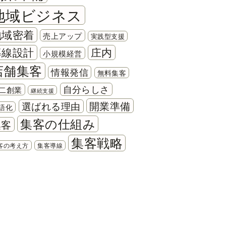
地域ビジネス
地域密着
売上アップ
実践型支援
導線設計
庄内
小規模経営
店舗集客
情報発信
無料集客
自分らしさ
二創業
継続支援
開業準備
選ばれる理由
語化
集客の仕組み
集客
集客戦略
客の考え方
集客導線