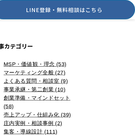
LINE登録・無料相談はこちら
事カテゴリー
MSP・価値観・理念 (53)
マーケティング全般 (27)
よくある質問・相談室 (9)
事業承継・第二創業 (10)
創業準備・マインドセット
(58)
売上アップ・仕組み化 (39)
庄内実例・相談事例 (2)
集客・導線設計 (111)