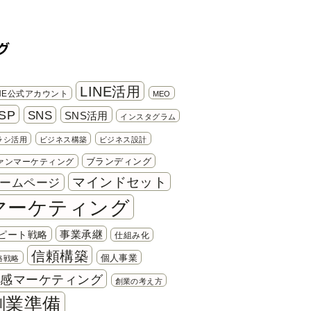
グ
LINE活用
INE公式アカウント
MEO
SP
SNS
SNS活用
インスタグラム
ラシ活用
ビジネス構築
ビジネス設計
ブランディング
ァンマーケティング
マインドセット
ームページ
マーケティング
事業承継
ピート戦略
仕組み化
信頼構築
個人事業
格戦略
共感マーケティング
創業の考え方
創業準備