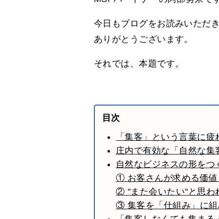
今日もブログをお読みいただ
ありがとうございます。
それでは、本題です。
目次
「集客」という言葉に疲
庄内で有効な「自然な集
自然なビジネスの形をつ
① お客さんが求める価
② "また会いたい"と思
③ 集客を「仕組み」に