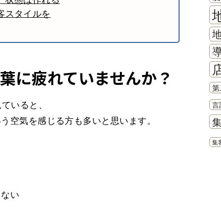
」状態は作れる
客スタイルを
葉に疲れていませんか？
第
見ていると、
言
いう空気を感じる方も多いと思います。
集
くない