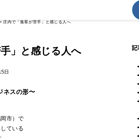
>
庄内で「集客が苦手」と感じる人へ
記
苦手」と感じる人へ
15日
ジネスの形〜
鶴岡市）で
をしている
す。