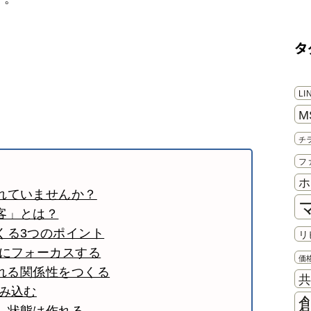
き
タ
L
M
チ
フ
ホ
れていませんか？
客」とは？
くる3つのポイント
リ
値にフォーカスする
価
われる関係性をつくる
組み込む