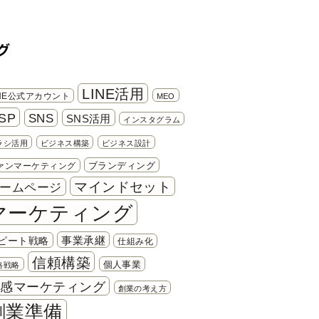
グ
LINE活用
INE公式アカウント
MEO
SP
SNS
SNS活用
インスタグラム
ラシ活用
ビジネス構築
ビジネス設計
ブランディング
ァンマーケティング
マインドセット
ームページ
マーケティング
事業承継
ピート戦略
仕組み化
信頼構築
個人事業
格戦略
共感マーケティング
創業の考え方
創業準備