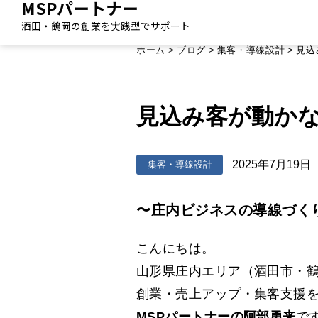
MSPパートナー
酒田・鶴岡の創業を実践型でサポート
ホーム
>
ブログ
>
集客・導線設計
>
見込
見込み客が動か
2025年7月19日
集客・導線設計
〜庄内ビジネスの導線づく
こんにちは。
山形県庄内エリア（酒田市・
創業・売上アップ・集客支援
MSPパートナーの阿部勇来
で