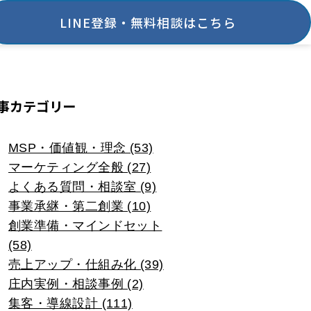
LINE登録・無料相談はこちら
事カテゴリー
MSP・価値観・理念 (53)
マーケティング全般 (27)
よくある質問・相談室 (9)
事業承継・第二創業 (10)
創業準備・マインドセット
(58)
売上アップ・仕組み化 (39)
庄内実例・相談事例 (2)
集客・導線設計 (111)