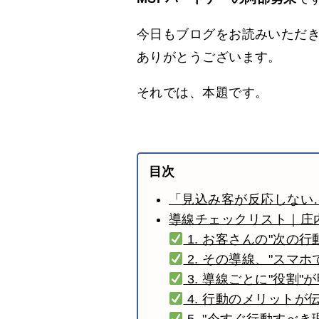
今日もブログをお読みいただ
ありがとうございます。
それでは、本題です。
目次
「見込み客が反応しない
導線チェックリスト｜庄
1. お客さんの"次の行
2. その導線、"スマ
3. 導線ごとに"役割"
4. 行動のメリットが