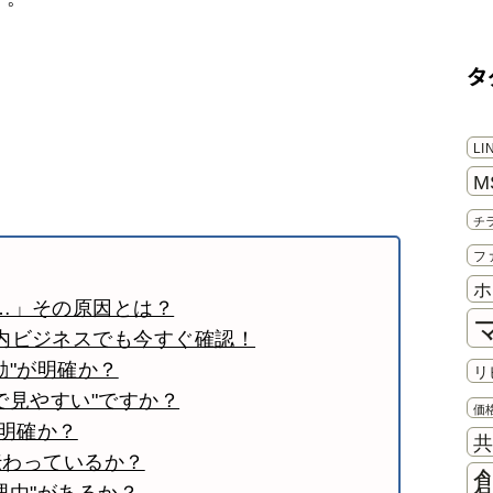
き
タ
L
M
チ
フ
ホ
…」その原因とは？
内ビジネスでも今すぐ確認！
動"が明確か？
リ
ホで見やすい"ですか？
価
が明確か？
伝わっているか？