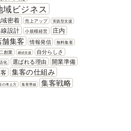
地域ビジネス
地域密着
売上アップ
実践型支援
導線設計
庄内
小規模経営
店舗集客
情報発信
無料集客
自分らしさ
二創業
継続支援
開業準備
選ばれる理由
語化
集客の仕組み
集客
集客戦略
客の考え方
集客導線