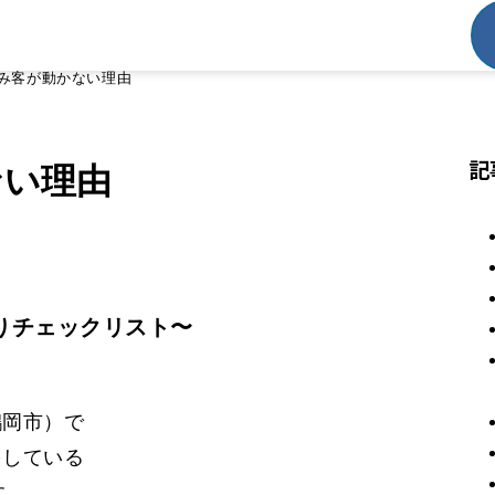
み客が動かない理由
記
ない理由
りチェックリスト〜
鶴岡市）で
をしている
す。