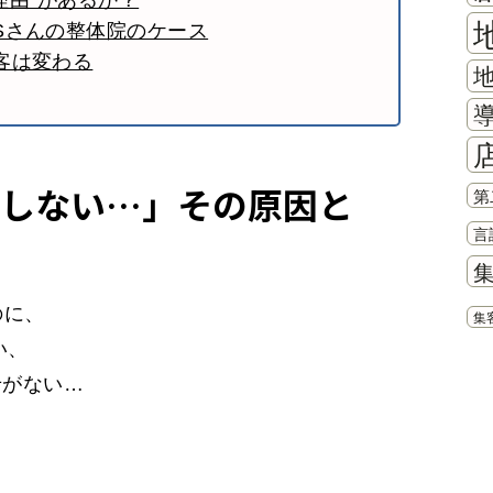
理由"があるか？
Sさんの整体院のケース
客は変わる
応しない…」その原因と
第
言
のに、
集
い、
せがない…