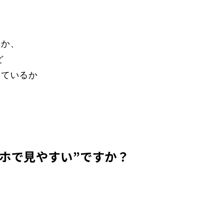
るか、
ど
きているか
マホで見やすい”ですか？
。