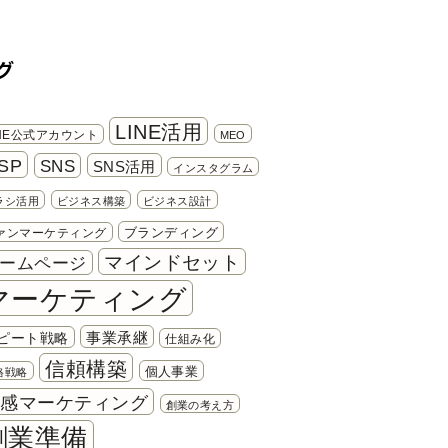
グ
LINE活用
INE公式アカウント
MEO
SP
SNS
SNS活用
インスタグラム
ラシ活用
ビジネス構築
ビジネス設計
ブランディング
ァンマーケティング
マインドセット
ームページ
マーケティング
事業承継
ピート戦略
仕組み化
信頼構築
個人事業
格戦略
共感マーケティング
創業の考え方
創業準備