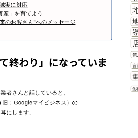
も誠実に対応
資産」を育てよう
来のお客さん"へのメッセージ
第
て終わり」になっていま
言
集
事業者さんと話していると、
（旧：Googleマイビジネス）の
く耳にします。