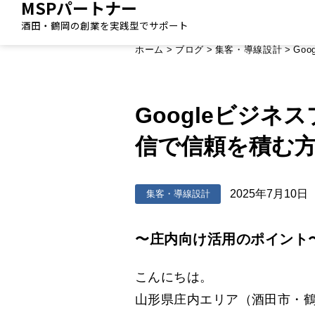
MSPパートナー
酒田・鶴岡の創業を実践型でサポート
ホーム
>
ブログ
>
集客・導線設計
>
Go
Googleビジ
信で信頼を積む
2025年7月10日
集客・導線設計
〜庄内向け活用のポイント
こんにちは。
山形県庄内エリア（酒田市・