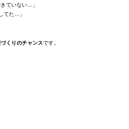
できていない…」
してた…」
頼づくりのチャンス
です。