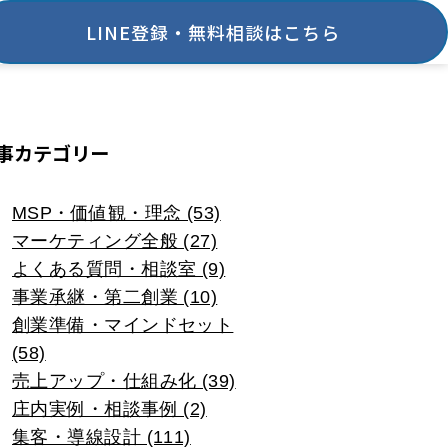
LINE登録・無料相談はこちら
事カテゴリー
MSP・価値観・理念 (53)
マーケティング全般 (27)
よくある質問・相談室 (9)
事業承継・第二創業 (10)
創業準備・マインドセット
(58)
売上アップ・仕組み化 (39)
庄内実例・相談事例 (2)
集客・導線設計 (111)