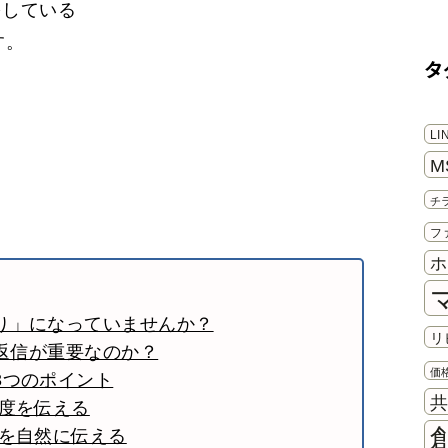
をしている
す。
タ
き
L
M
チ
フ
ホ
り」になっていませんか？
リ
返信が重要なのか？
価
3つのポイント
温度を伝える
スを自然に伝える