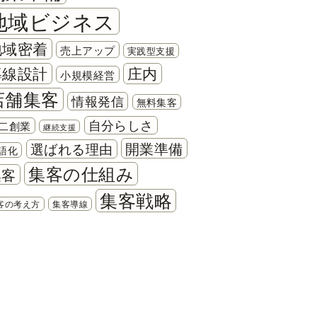
地域ビジネス
地域密着
売上アップ
実践型支援
導線設計
庄内
小規模経営
店舗集客
情報発信
無料集客
自分らしさ
二創業
継続支援
開業準備
選ばれる理由
語化
集客の仕組み
集客
集客戦略
客の考え方
集客導線