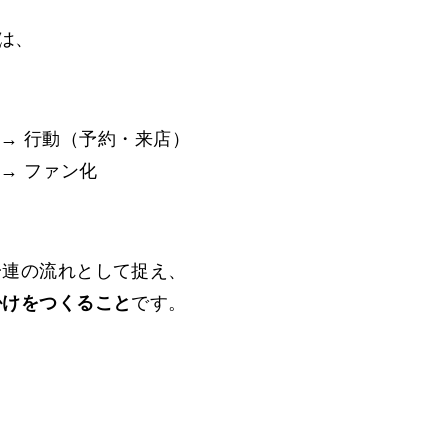
は、
討 → 行動（予約・来店）
 → ファン化
一連の流れとして捉え、
掛けをつくること
です。