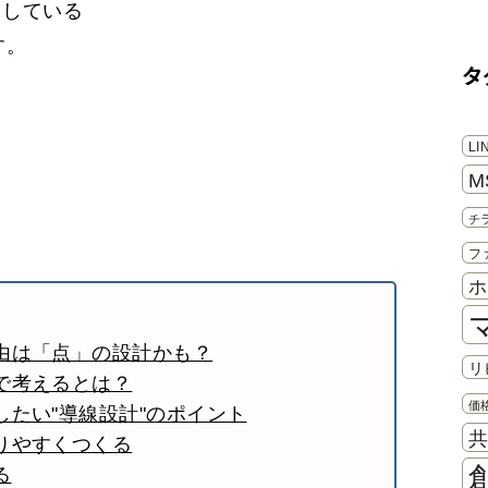
をしている
す。
タ
き
L
M
チ
フ
ホ
由は「点」の設計かも？
リ
で考えるとは？
価
たい"導線設計"のポイント
りやすくつくる
る