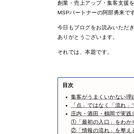
創業・売上アップ・集客支援
MSPパートナーの阿部勇来で
今日もブログをお読みいただ
ありがとうございます。
それでは、本題です。
目次
集客がうまくいかない理
「点」ではなく「流れ」
庄内・酒田・鶴岡で実践し
①「最初の入口」をわか
②「情報の流れ」を整え