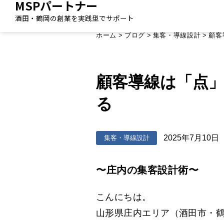
MSPパートナー
酒田・鶴岡の創業を実践型でサポート
ホーム
>
ブログ
>
集客・導線設計
>
顧客
顧客導線は「点
る
2025年7月10日
集客・導線設計
〜庄内の集客設計術〜
こんにちは。
山形県庄内エリア（酒田市・