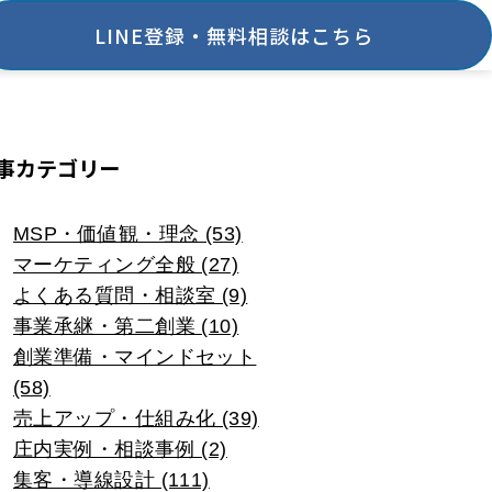
LINE登録・無料相談はこちら
事カテゴリー
MSP・価値観・理念 (53)
マーケティング全般 (27)
よくある質問・相談室 (9)
事業承継・第二創業 (10)
創業準備・マインドセット
(58)
売上アップ・仕組み化 (39)
庄内実例・相談事例 (2)
集客・導線設計 (111)