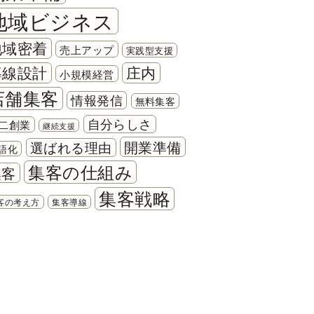
地域ビジネス
地域密着
売上アップ
実践型支援
導線設計
庄内
小規模経営
店舗集客
情報発信
無料集客
自分らしさ
二創業
継続支援
開業準備
選ばれる理由
語化
集客の仕組み
集客
集客戦略
客の考え方
集客導線