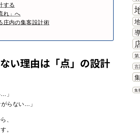
計する
流れ」へ
る庄内の集客設計術
第
ない理由は「点」の設計
言
集
い…」
ながらない…」
から、
ます。