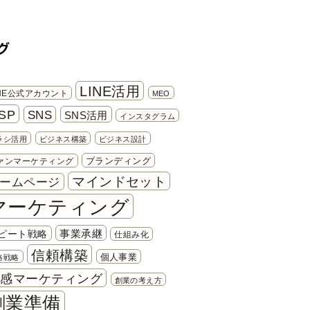
グ
LINE活用
INE公式アカウント
MEO
SP
SNS
SNS活用
インスタグラム
ラシ活用
ビジネス構築
ビジネス設計
ブランディング
ァンマーケティング
マインドセット
ームページ
マーケティング
事業承継
ピート戦略
仕組み化
信頼構築
個人事業
格戦略
共感マーケティング
創業の考え方
創業準備