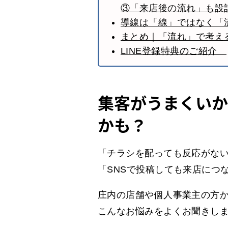
③「来店後の流れ」も設
導線は「線」ではなく「
まとめ｜「流れ」で考え
LINE登録特典のご紹介
集客がうまくいか
かも？
「チラシを配っても反応がな
「SNSで投稿しても来店につ
庄内の店舗や個人事業主の方
こんなお悩みをよくお聞きし