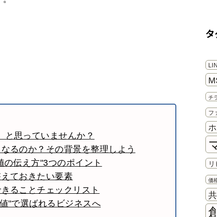
き
タ
L
M
チ
フ
ホ
」と思っていませんか？
くなるのか？その背景を整理しよう
値の伝え方"3つのポイント
リ
整えておきたい要素
価
できることチェックリスト
値"で選ばれるビジネスへ