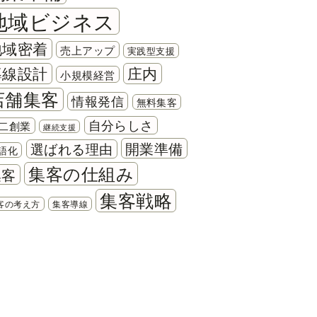
地域ビジネス
地域密着
売上アップ
実践型支援
導線設計
庄内
小規模経営
店舗集客
情報発信
無料集客
自分らしさ
二創業
継続支援
開業準備
選ばれる理由
語化
集客の仕組み
集客
集客戦略
客の考え方
集客導線