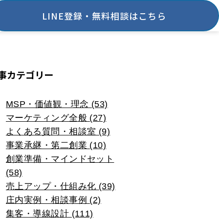
LINE登録・無料相談はこちら
事カテゴリー
MSP・価値観・理念 (53)
マーケティング全般 (27)
よくある質問・相談室 (9)
事業承継・第二創業 (10)
創業準備・マインドセット
(58)
売上アップ・仕組み化 (39)
庄内実例・相談事例 (2)
集客・導線設計 (111)