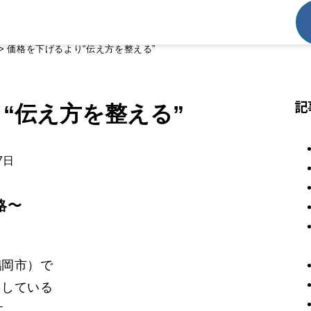
>
価格を下げるより“伝え方を整える”
記
“伝え方を整える”
7日
略〜
鶴岡市）で
をしている
す。