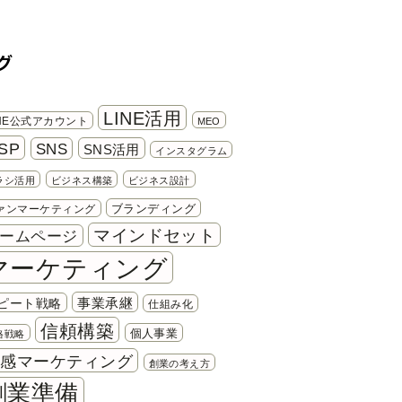
グ
LINE活用
INE公式アカウント
MEO
SP
SNS
SNS活用
インスタグラム
ラシ活用
ビジネス構築
ビジネス設計
ブランディング
ァンマーケティング
マインドセット
ームページ
マーケティング
事業承継
ピート戦略
仕組み化
信頼構築
個人事業
格戦略
共感マーケティング
創業の考え方
創業準備