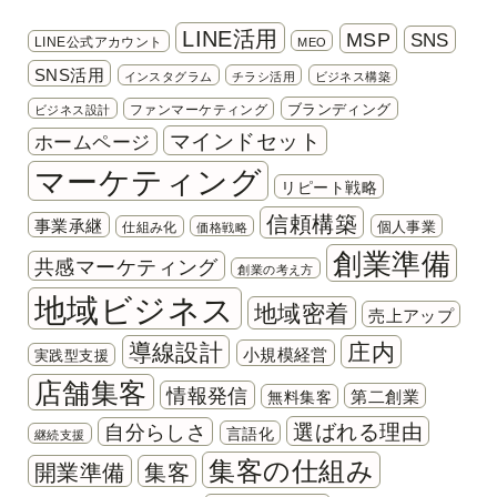
LINE活用
MSP
SNS
LINE公式アカウント
MEO
SNS活用
インスタグラム
チラシ活用
ビジネス構築
ブランディング
ファンマーケティング
ビジネス設計
マインドセット
ホームページ
マーケティング
リピート戦略
信頼構築
事業承継
個人事業
仕組み化
価格戦略
創業準備
共感マーケティング
創業の考え方
地域ビジネス
地域密着
売上アップ
導線設計
庄内
小規模経営
実践型支援
店舗集客
情報発信
第二創業
無料集客
選ばれる理由
自分らしさ
言語化
継続支援
集客の仕組み
開業準備
集客