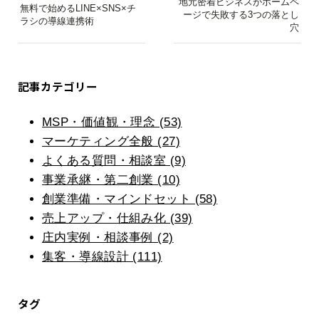
地元密着ビジネスがホームペ
無料で始めるLINE×SNS×チ
ージで失敗する3つの落とし
ラシの導線連携術
穴
記事カテゴリー
MSP・価値観・理念 (53)
マーケティング全般 (27)
よくある質問・相談室 (9)
事業承継・第二創業 (10)
創業準備・マインドセット (58)
売上アップ・仕組み化 (39)
庄内実例・相談事例 (2)
集客・導線設計 (111)
タグ