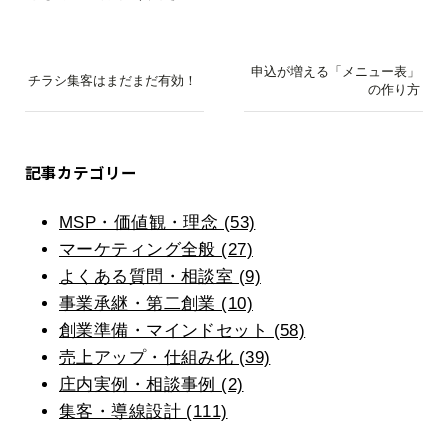
申込が増える「メニュー表」
チラシ集客はまだまだ有効！
の作り方
記事カテゴリー
MSP・価値観・理念 (53)
マーケティング全般 (27)
よくある質問・相談室 (9)
事業承継・第二創業 (10)
創業準備・マインドセット (58)
売上アップ・仕組み化 (39)
庄内実例・相談事例 (2)
集客・導線設計 (111)