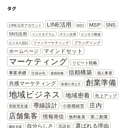
タグ
LINE活用
MSP
SNS
LINE公式アカウント
MEO
SNS活用
インスタグラム
チラシ活用
ビジネス構築
ブランディング
ファンマーケティング
ビジネス設計
マインドセット
ホームページ
マーケティング
リピート戦略
信頼構築
事業承継
個人事業
仕組み化
価格戦略
創業準備
共感マーケティング
創業の考え方
地域ビジネス
地域密着
売上アップ
導線設計
庄内
小規模経営
実践型支援
店舗集客
情報発信
第二創業
無料集客
選ばれる理由
自分らしさ
言語化
継続支援