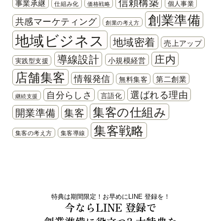
信頼構築
事業承継
個人事業
仕組み化
価格戦略
創業準備
共感マーケティング
創業の考え方
地域ビジネス
地域密着
売上アップ
導線設計
庄内
小規模経営
実践型支援
店舗集客
情報発信
第二創業
無料集客
選ばれる理由
自分らしさ
言語化
継続支援
集客の仕組み
開業準備
集客
集客戦略
集客の考え方
集客導線
特典は期間限定！お早めにLINE 登録を！
今ならLINE 登録で