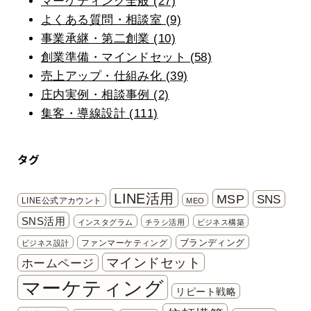
マーケティング全般 (27)
よくある質問・相談室 (9)
事業承継・第二創業 (10)
創業準備・マインドセット (58)
売上アップ・仕組み化 (39)
庄内実例・相談事例 (2)
集客・導線設計 (111)
タグ
LINE活用
MSP
SNS
LINE公式アカウント
MEO
SNS活用
インスタグラム
チラシ活用
ビジネス構築
ブランディング
ファンマーケティング
ビジネス設計
マインドセット
ホームページ
マーケティング
リピート戦略