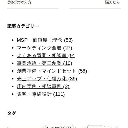
別化”の考え方
悩んだら
記事カテゴリー
MSP・価値観・理念 (53)
マーケティング全般 (27)
よくある質問・相談室 (9)
事業承継・第二創業 (10)
創業準備・マインドセット (58)
売上アップ・仕組み化 (39)
庄内実例・相談事例 (2)
集客・導線設計 (111)
タグ