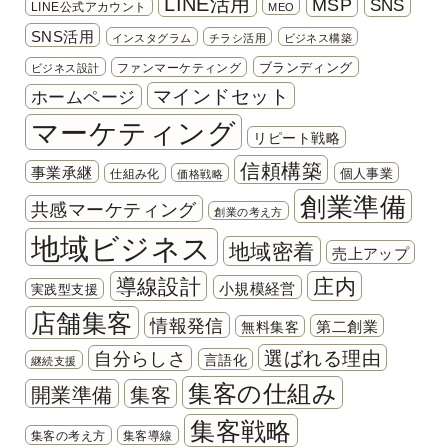
LINE活用
MSP
SNS
LINE公式アカウント
MEO
SNS活用
インスタグラム
チラシ活用
ビジネス構築
ブランディング
ファンマーケティング
ビジネス設計
マインドセット
ホームページ
マーケティング
リピート戦略
信頼構築
事業承継
個人事業
仕組み化
価格戦略
創業準備
共感マーケティング
創業の考え方
地域ビジネス
地域密着
売上アップ
導線設計
庄内
小規模経営
実践型支援
店舗集客
情報発信
第二創業
無料集客
選ばれる理由
自分らしさ
言語化
継続支援
集客の仕組み
開業準備
集客
集客戦略
集客の考え方
集客導線