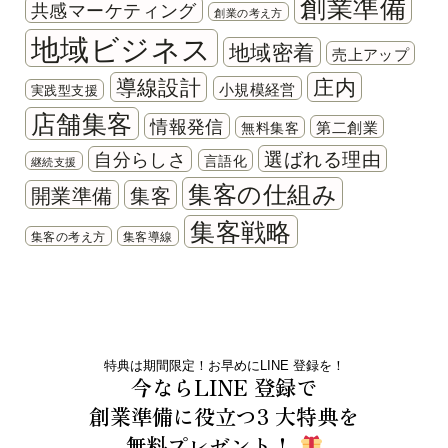
創業準備
共感マーケティング
創業の考え方
地域ビジネス
地域密着
売上アップ
導線設計
庄内
小規模経営
実践型支援
店舗集客
情報発信
第二創業
無料集客
選ばれる理由
自分らしさ
言語化
継続支援
集客の仕組み
開業準備
集客
集客戦略
集客の考え方
集客導線
特典は期間限定！お早めにLINE 登録を！
今ならLINE 登録で
創業準備に役立つ3 大特典を
無料プレゼント！