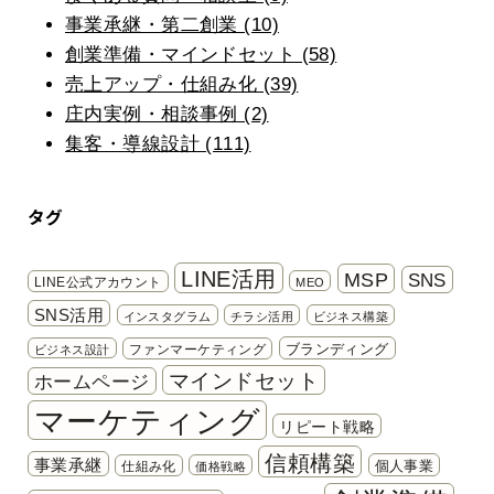
事業承継・第二創業 (10)
創業準備・マインドセット (58)
売上アップ・仕組み化 (39)
庄内実例・相談事例 (2)
集客・導線設計 (111)
タグ
LINE活用
MSP
SNS
LINE公式アカウント
MEO
SNS活用
インスタグラム
チラシ活用
ビジネス構築
ブランディング
ファンマーケティング
ビジネス設計
マインドセット
ホームページ
マーケティング
リピート戦略
信頼構築
事業承継
個人事業
仕組み化
価格戦略