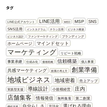
タグ
LINE活用
MSP
SNS
LINE公式アカウント
MEO
SNS活用
インスタグラム
チラシ活用
ビジネス構築
ブランディング
ファンマーケティング
ビジネス設計
マインドセット
ホームページ
マーケティング
リピート戦略
信頼構築
事業承継
個人事業
仕組み化
価格戦略
創業準備
共感マーケティング
創業の考え方
地域ビジネス
地域密着
売上アップ
導線設計
庄内
小規模経営
実践型支援
店舗集客
情報発信
第二創業
無料集客
選ばれる理由
自分らしさ
言語化
継続支援