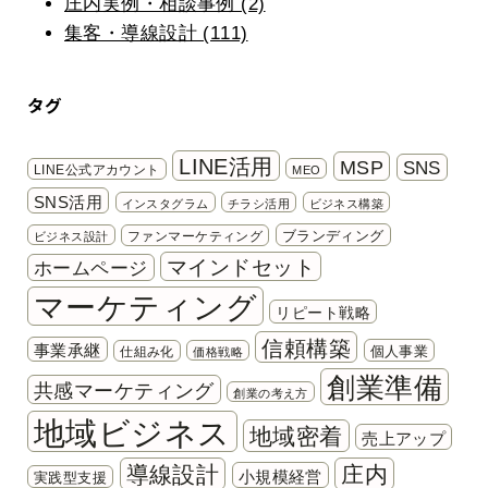
庄内実例・相談事例 (2)
集客・導線設計 (111)
タグ
LINE活用
MSP
SNS
LINE公式アカウント
MEO
SNS活用
インスタグラム
チラシ活用
ビジネス構築
ブランディング
ファンマーケティング
ビジネス設計
マインドセット
ホームページ
マーケティング
リピート戦略
信頼構築
事業承継
個人事業
仕組み化
価格戦略
創業準備
共感マーケティング
創業の考え方
地域ビジネス
地域密着
売上アップ
導線設計
庄内
小規模経営
実践型支援