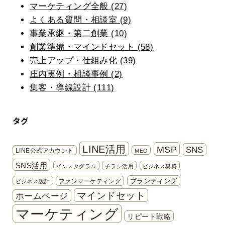
マーケティング全般 (27)
よくある質問・相談室 (9)
事業承継・第二創業 (10)
創業準備・マインドセット (58)
売上アップ・仕組み化 (39)
庄内実例・相談事例 (2)
集客・導線設計 (111)
タグ
LINE活用
MSP
SNS
LINE公式アカウント
MEO
SNS活用
インスタグラム
チラシ活用
ビジネス構築
ブランディング
ファンマーケティング
ビジネス設計
マインドセット
ホームページ
マーケティング
リピート戦略