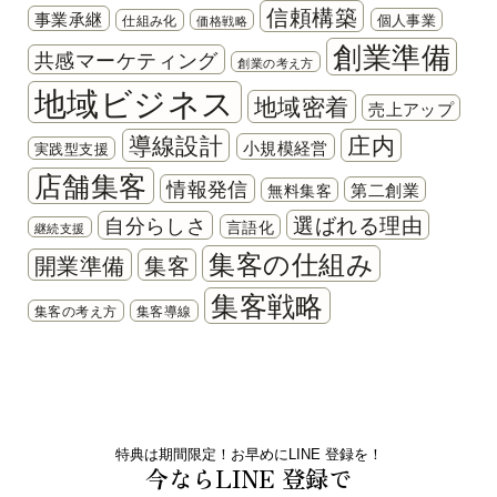
信頼構築
事業承継
個人事業
仕組み化
価格戦略
創業準備
共感マーケティング
創業の考え方
地域ビジネス
地域密着
売上アップ
導線設計
庄内
小規模経営
実践型支援
店舗集客
情報発信
第二創業
無料集客
選ばれる理由
自分らしさ
言語化
継続支援
集客の仕組み
開業準備
集客
集客戦略
集客の考え方
集客導線
特典は期間限定！お早めにLINE 登録を！
今ならLINE 登録で