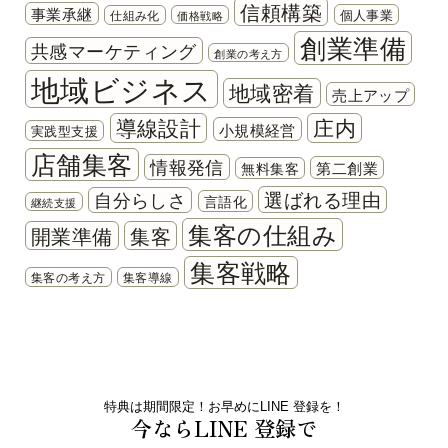
信頼構築
事業承継
個人事業
仕組み化
価格戦略
創業準備
共感マーケティング
創業の考え方
地域ビジネス
地域密着
売上アップ
導線設計
庄内
小規模経営
実践型支援
店舗集客
情報発信
第二創業
無料集客
選ばれる理由
自分らしさ
言語化
継続支援
集客の仕組み
開業準備
集客
集客戦略
集客の考え方
集客導線
特典は期間限定！お早めにLINE 登録を！
今ならLINE 登録で