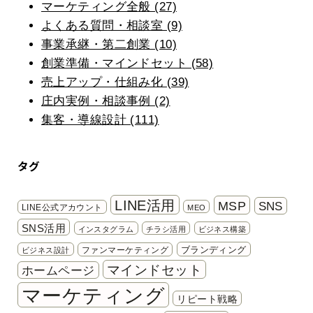
マーケティング全般 (27)
よくある質問・相談室 (9)
事業承継・第二創業 (10)
創業準備・マインドセット (58)
売上アップ・仕組み化 (39)
庄内実例・相談事例 (2)
集客・導線設計 (111)
タグ
LINE活用
MSP
SNS
LINE公式アカウント
MEO
SNS活用
インスタグラム
チラシ活用
ビジネス構築
ブランディング
ファンマーケティング
ビジネス設計
マインドセット
ホームページ
マーケティング
リピート戦略