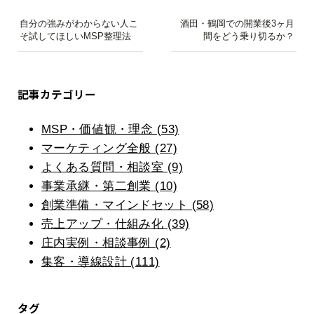
自分の強みがわからない人こ
酒田・鶴岡での開業後3ヶ月
そ試してほしいMSP整理法
間をどう乗り切るか？
記事カテゴリー
MSP・価値観・理念 (53)
マーケティング全般 (27)
よくある質問・相談室 (9)
事業承継・第二創業 (10)
創業準備・マインドセット (58)
売上アップ・仕組み化 (39)
庄内実例・相談事例 (2)
集客・導線設計 (111)
タグ