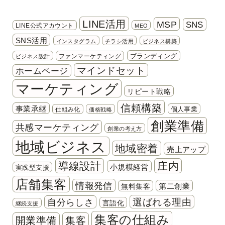
LINE活用
MSP
SNS
LINE公式アカウント
MEO
SNS活用
インスタグラム
チラシ活用
ビジネス構築
ブランディング
ファンマーケティング
ビジネス設計
マインドセット
ホームページ
マーケティング
リピート戦略
信頼構築
事業承継
個人事業
仕組み化
価格戦略
創業準備
共感マーケティング
創業の考え方
地域ビジネス
地域密着
売上アップ
導線設計
庄内
小規模経営
実践型支援
店舗集客
情報発信
第二創業
無料集客
選ばれる理由
自分らしさ
言語化
継続支援
集客の仕組み
開業準備
集客