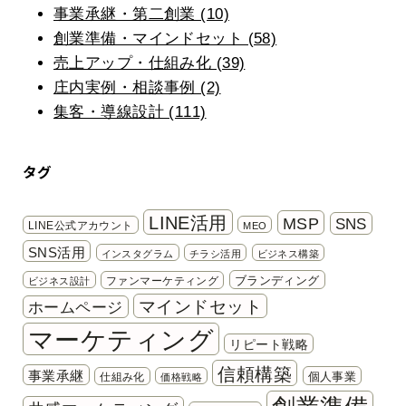
事業承継・第二創業 (10)
創業準備・マインドセット (58)
売上アップ・仕組み化 (39)
庄内実例・相談事例 (2)
集客・導線設計 (111)
タグ
LINE活用
MSP
SNS
LINE公式アカウント
MEO
SNS活用
インスタグラム
チラシ活用
ビジネス構築
ブランディング
ファンマーケティング
ビジネス設計
マインドセット
ホームページ
マーケティング
リピート戦略
信頼構築
事業承継
個人事業
仕組み化
価格戦略