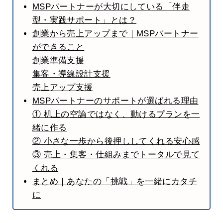
MSPパートナーが大切にしている「伴走
型・実践サポート」とは？
創業から売上アップまで｜MSPパートナー
ができること
創業準備支援
集客・導線設計支援
売上アップ支援
MSPパートナーのサポートが選ばれる理由
① 机上の空論ではなく、動けるプランを一
緒に作る
② 小さな一歩から後押ししてくれる安心感
③ 売上・集客・仕組みまでトータルで見て
くれる
まとめ｜あなたの「挑戦」を一緒にカタチ
に