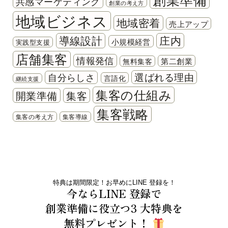
創業準備
共感マーケティング
創業の考え方
地域ビジネス
地域密着
売上アップ
導線設計
庄内
小規模経営
実践型支援
店舗集客
情報発信
第二創業
無料集客
選ばれる理由
自分らしさ
言語化
継続支援
集客の仕組み
開業準備
集客
集客戦略
集客の考え方
集客導線
特典は期間限定！お早めにLINE 登録を！
今ならLINE 登録で
創業準備に役立つ3 大特典を
無料プレゼント！