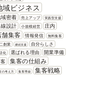
地域ビジネス
地域密着
売上アップ
実践型支援
導線設計
庄内
小規模経営
店舗集客
情報発信
無料集客
自分らしさ
二創業
継続支援
開業準備
選ばれる理由
語化
集客の仕組み
集客
集客戦略
客の考え方
集客導線