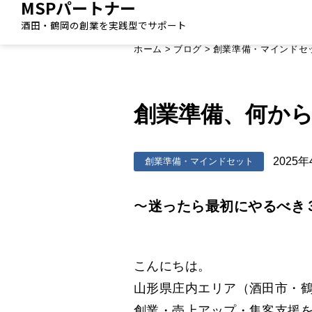
MSPパートナー
酒田・鶴岡の創業を実践型でサポート
ホーム
>
ブログ
>
創業準備・マインドセ
創業準備、何か
2025年
創業準備・マインドセット
〜
迷ったら最初にやるべき
こんにちは。
山形県庄内エリア（酒田市・
創業・売上アップ・集客支援