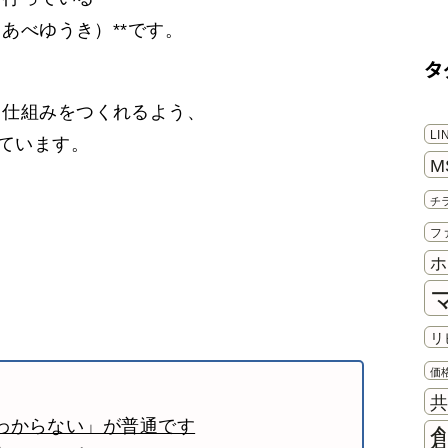
（あべゆうき）**です。
タ
、
る仕組みをつくれるよう、
L
しています。
M
き
チ
フ
ホ
リ
価
わからない」が普通です