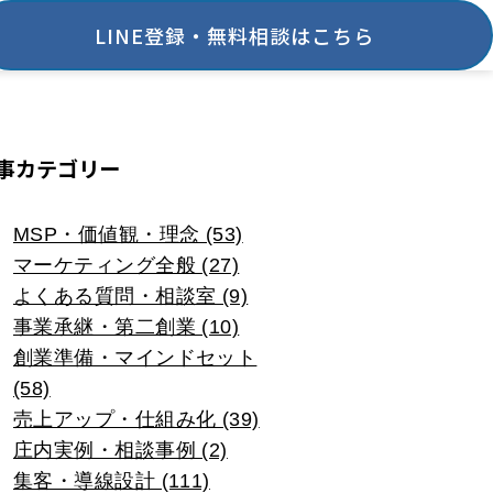
LINE登録・無料相談はこちら
事カテゴリー
MSP・価値観・理念 (53)
マーケティング全般 (27)
よくある質問・相談室 (9)
事業承継・第二創業 (10)
創業準備・マインドセット
(58)
売上アップ・仕組み化 (39)
庄内実例・相談事例 (2)
集客・導線設計 (111)