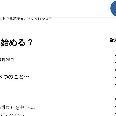
ット
>
創業準備、何から始める？
記
ら始める？
4月26日
３つのこと
〜
鶴岡市）を中心に、
を行っている