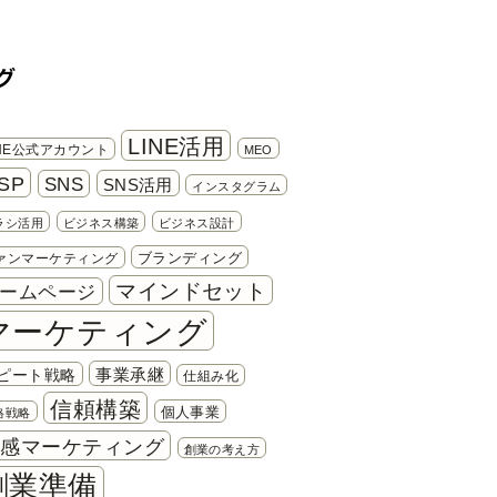
グ
LINE活用
INE公式アカウント
MEO
SP
SNS
SNS活用
インスタグラム
ラシ活用
ビジネス構築
ビジネス設計
ブランディング
ァンマーケティング
マインドセット
ームページ
マーケティング
事業承継
ピート戦略
仕組み化
信頼構築
個人事業
格戦略
共感マーケティング
創業の考え方
創業準備